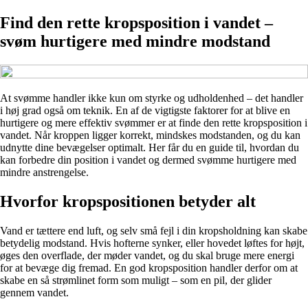
Find den rette kropsposition i vandet –
svøm hurtigere med mindre modstand
At svømme handler ikke kun om styrke og udholdenhed – det handler
i høj grad også om teknik. En af de vigtigste faktorer for at blive en
hurtigere og mere effektiv svømmer er at finde den rette kropsposition i
vandet. Når kroppen ligger korrekt, mindskes modstanden, og du kan
udnytte dine bevægelser optimalt. Her får du en guide til, hvordan du
kan forbedre din position i vandet og dermed svømme hurtigere med
mindre anstrengelse.
Hvorfor kropspositionen betyder alt
Vand er tættere end luft, og selv små fejl i din kropsholdning kan skabe
betydelig modstand. Hvis hofterne synker, eller hovedet løftes for højt,
øges den overflade, der møder vandet, og du skal bruge mere energi
for at bevæge dig fremad. En god kropsposition handler derfor om at
skabe en så strømlinet form som muligt – som en pil, der glider
gennem vandet.