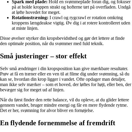
Spark med plade:
Hold en svømmeplade foran dig, og fokuser
på at holde kroppen strakt og hofterne tæt på overfladen. Undgå
at løfte hovedet for meget.
Rotationstræning:
I crawl og rygcrawl er rotation omkring
kroppens længdeakse vigtig. Øv dig i at rotere kontrolleret uden
at miste linjen.
Disse øvelser styrker din kropsbevidsthed og gør det lettere at finde
den optimale position, når du svømmer med fuld teknik.
Små justeringer – stor effekt
Selv små ændringer i din kropsposition kan give mærkbare resultater.
Prøv at få en træner eller en ven til at filme dig under svømning, så du
kan se, hvordan din krop ligger i vandet. Ofte opdager man detaljer,
man ikke selv mærker – som et hoved, der løftes for højt, eller ben, der
bevæger sig for meget ud af linjen.
Når du først finder den rette balance, vil du opleve, at du glider lettere
gennem vandet, bruger mindre energi og får en mere flydende rytme.
Det er her, svømning for alvor bliver en fornøjelse.
En flydende fornemmelse af fremdrift