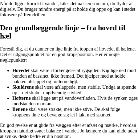
Når du ligger korrekt i vandet, føles det næsten som om, du flyder af
dig selv. Du bruger mindre energi på at holde dig oppe og kan i stedet
fokusere på fremdriften.
Den grundlæggende linje – fra hoved til
hæl
Forestil dig, at du danner en lige linje fra toppen af hovedet til hælene.
Det er udgangspunktet for en god kropsposition. Her er nogle
nøglepunkter:
Hovedet
skal være i forlængelse af rygsøjlen. Kig lige ned mod
bunden af bassinet, ikke fremad. Det hjælper med at holde
nakken afslappet og hofterne højt.
Skuldrene
skal være afslappede, men stabile. Undgå at spænde
op – det skaber unødvendig stivhed.
Hofterne
skal ligge tæt på vandoverfladen. Hvis de synker, øges
modstanden markant.
Benene
skal være strakte, men ikke stive. De skal følge
kroppens linje og bevæge sig let i takt med sparket.
En god øvelse er at glide fra væggen efter et afsæt og mærke, hvordan
kroppen naturligt søger balance i vandet. Jo længere du kan glide uden
at synke, desto bedre er din position.