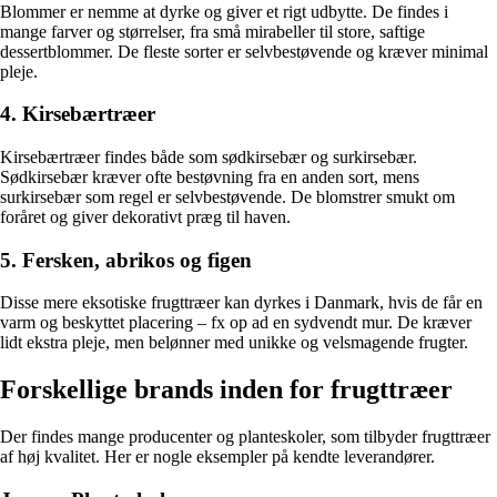
Blommer er nemme at dyrke og giver et rigt udbytte. De findes i
mange farver og størrelser, fra små mirabeller til store, saftige
dessertblommer. De fleste sorter er selvbestøvende og kræver minimal
pleje.
4. Kirsebærtræer
Kirsebærtræer findes både som sødkirsebær og surkirsebær.
Sødkirsebær kræver ofte bestøvning fra en anden sort, mens
surkirsebær som regel er selvbestøvende. De blomstrer smukt om
foråret og giver dekorativt præg til haven.
5. Fersken, abrikos og figen
Disse mere eksotiske frugttræer kan dyrkes i Danmark, hvis de får en
varm og beskyttet placering – fx op ad en sydvendt mur. De kræver
lidt ekstra pleje, men belønner med unikke og velsmagende frugter.
Forskellige brands inden for frugttræer
Der findes mange producenter og planteskoler, som tilbyder frugttræer
af høj kvalitet. Her er nogle eksempler på kendte leverandører.