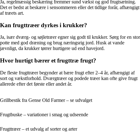
Ja, regelmæssig beskæring fremmer sund vækst og god frugtsætning.
Det er bedst at beskære i sensommeren eller det tidlige forår, afhængigt
af træets art.
Kan frugttræer dyrkes i krukker?
Ja, især dværg- og søjletræer egner sig godt til krukker. Sørg for en stor
potte med god dræning og brug næringsrig jord. Husk at vande
jævnligt, da krukker tørrer hurtigere ud end havejord.
Hvor hurtigt bærer et frugttræ frugt?
De fleste frugttræer begynder at bære frugt efter 2–4 år, afhængigt af
sort og vækstforhold. Dværgtræer og podede træer kan ofte give frugt
allerede efter det første eller andet år.
Grillbestik fra Gense Old Farmer – se udvalget
Frugtbuske – variationer i smag og udseende
Frugttræer – et udvalg af sorter og arter