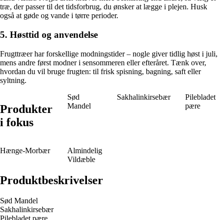
træ, der passer til det tidsforbrug, du ønsker at lægge i plejen. Husk
også at gøde og vande i tørre perioder.
5. Høsttid og anvendelse
Frugttræer har forskellige modningstider – nogle giver tidlig høst i juli,
mens andre først modner i sensommeren eller efteråret. Tænk over,
hvordan du vil bruge frugten: til frisk spisning, bagning, saft eller
syltning.
Sød
Sakhalinkirsebær
Pilebladet
Mandel
pære
Produkter
i fokus
Hænge-Morbær
Almindelig
Vildæble
Produktbeskrivelser
Sød Mandel
Sakhalinkirsebær
Pilebladet pære