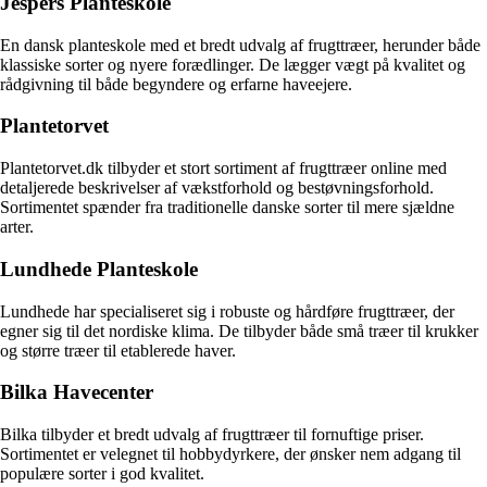
Jespers Planteskole
En dansk planteskole med et bredt udvalg af frugttræer, herunder både
klassiske sorter og nyere forædlinger. De lægger vægt på kvalitet og
rådgivning til både begyndere og erfarne haveejere.
Plantetorvet
Plantetorvet.dk tilbyder et stort sortiment af frugttræer online med
detaljerede beskrivelser af vækstforhold og bestøvningsforhold.
Sortimentet spænder fra traditionelle danske sorter til mere sjældne
arter.
Lundhede Planteskole
Lundhede har specialiseret sig i robuste og hårdføre frugttræer, der
egner sig til det nordiske klima. De tilbyder både små træer til krukker
og større træer til etablerede haver.
Bilka Havecenter
Bilka tilbyder et bredt udvalg af frugttræer til fornuftige priser.
Sortimentet er velegnet til hobbydyrkere, der ønsker nem adgang til
populære sorter i god kvalitet.