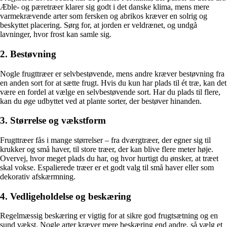
Æble- og pæretræer klarer sig godt i det danske klima, mens mere
varmekrævende arter som fersken og abrikos kræver en solrig og
beskyttet placering. Sørg for, at jorden er veldrænet, og undgå
lavninger, hvor frost kan samle sig.
2. Bestøvning
Nogle frugttræer er selvbestøvende, mens andre kræver bestøvning fra
en anden sort for at sætte frugt. Hvis du kun har plads til ét træ, kan det
være en fordel at vælge en selvbestøvende sort. Har du plads til flere,
kan du øge udbyttet ved at plante sorter, der bestøver hinanden.
3. Størrelse og vækstform
Frugttræer fås i mange størrelser – fra dværgtræer, der egner sig til
krukker og små haver, til store træer, der kan blive flere meter høje.
Overvej, hvor meget plads du har, og hvor hurtigt du ønsker, at træet
skal vokse. Espalierede træer er et godt valg til små haver eller som
dekorativ afskærmning.
4. Vedligeholdelse og beskæring
Regelmæssig beskæring er vigtig for at sikre god frugtsætning og en
sund vækst. Nogle arter kræver mere beskæring end andre, så vælg et