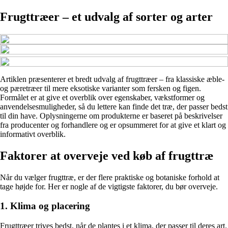
Frugttræer – et udvalg af sorter og arter
Artiklen præsenterer et bredt udvalg af frugttræer – fra klassiske æble-
og pæretræer til mere eksotiske varianter som fersken og figen.
Formålet er at give et overblik over egenskaber, vækstformer og
anvendelsesmuligheder, så du lettere kan finde det træ, der passer bedst
til din have. Oplysningerne om produkterne er baseret på beskrivelser
fra producenter og forhandlere og er opsummeret for at give et klart og
informativt overblik.
Faktorer at overveje ved køb af frugttræ
Når du vælger frugttræ, er der flere praktiske og botaniske forhold at
tage højde for. Her er nogle af de vigtigste faktorer, du bør overveje.
1. Klima og placering
Frugttræer trives bedst, når de plantes i et klima, der passer til deres art.