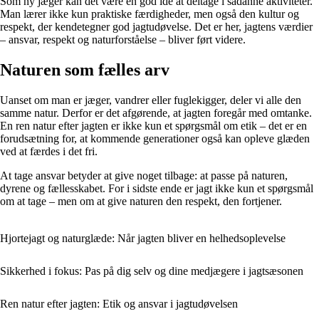
Som ny jæger kan det være en god idé at deltage i sådanne aktiviteter.
Man lærer ikke kun praktiske færdigheder, men også den kultur og
respekt, der kendetegner god jagtudøvelse. Det er her, jagtens værdier
– ansvar, respekt og naturforståelse – bliver ført videre.
Naturen som fælles arv
Uanset om man er jæger, vandrer eller fuglekigger, deler vi alle den
samme natur. Derfor er det afgørende, at jagten foregår med omtanke.
En ren natur efter jagten er ikke kun et spørgsmål om etik – det er en
forudsætning for, at kommende generationer også kan opleve glæden
ved at færdes i det fri.
At tage ansvar betyder at give noget tilbage: at passe på naturen,
dyrene og fællesskabet. For i sidste ende er jagt ikke kun et spørgsmål
om at tage – men om at give naturen den respekt, den fortjener.
Hjortejagt og naturglæde: Når jagten bliver en helhedsoplevelse
Sikkerhed i fokus: Pas på dig selv og dine medjægere i jagtsæsonen
Ren natur efter jagten: Etik og ansvar i jagtudøvelsen