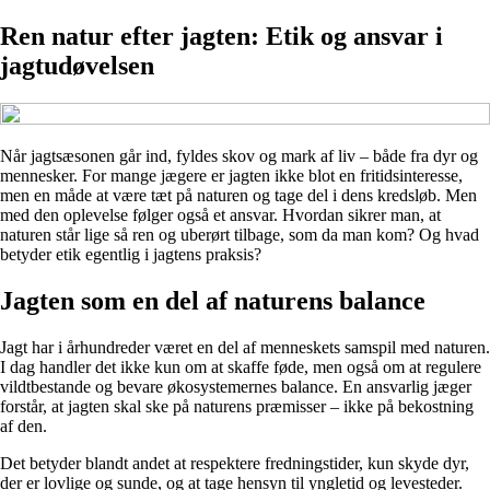
Ren natur efter jagten: Etik og ansvar i
jagtudøvelsen
Når jagtsæsonen går ind, fyldes skov og mark af liv – både fra dyr og
mennesker. For mange jægere er jagten ikke blot en fritidsinteresse,
men en måde at være tæt på naturen og tage del i dens kredsløb. Men
med den oplevelse følger også et ansvar. Hvordan sikrer man, at
naturen står lige så ren og uberørt tilbage, som da man kom? Og hvad
betyder etik egentlig i jagtens praksis?
Jagten som en del af naturens balance
Jagt har i århundreder været en del af menneskets samspil med naturen.
I dag handler det ikke kun om at skaffe føde, men også om at regulere
vildtbestande og bevare økosystemernes balance. En ansvarlig jæger
forstår, at jagten skal ske på naturens præmisser – ikke på bekostning
af den.
Det betyder blandt andet at respektere fredningstider, kun skyde dyr,
der er lovlige og sunde, og at tage hensyn til yngletid og levesteder.