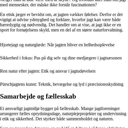
med mennesker, der måske ikke forstår fascinationen?
En etisk jæger er bevidst om, at jagten vækker følelser. Derfor er det
vigtigt at udvise ydmyghed og forklare, hvorfor jagt kan være både
bæredygtig og nødvendig. Det handler om at vise, at jagt ikke er en
sport for fornøjelsens skyld, men en del af en større naturforvaltning.
Hjortejagt og naturglæde: Når jagten bliver en helhedsoplevelse
Sikkerhed i fokus: Pas på dig selv og dine medjægere i jagtsæsonen
Ren natur efter jagten: Etik og ansvar i jagtudøvelsen
Pürschjagtens kunst: Teknik, bevægelse og lyd i præcisionsskydning
Samarbejde og fællesskab
Et ansvarligt jagtmiljø bygger på fællesskab. Mange jagtforeninger
arrangerer fælles oprydningsdage, naturplejeprojekter og undervisning
i etik og sikkerhed. Det styrker både sammenholdet og naturen.