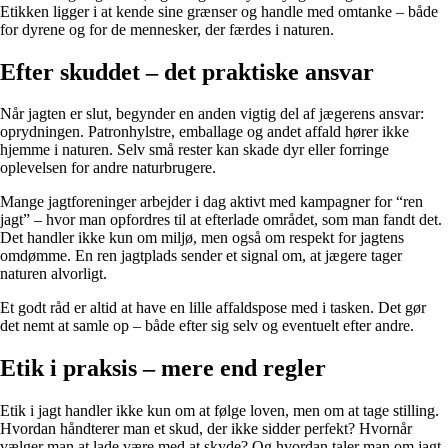
Etikken ligger i at kende sine grænser og handle med omtanke – både
for dyrene og for de mennesker, der færdes i naturen.
Efter skuddet – det praktiske ansvar
Når jagten er slut, begynder en anden vigtig del af jægerens ansvar:
oprydningen. Patronhylstre, emballage og andet affald hører ikke
hjemme i naturen. Selv små rester kan skade dyr eller forringe
oplevelsen for andre naturbrugere.
Mange jagtforeninger arbejder i dag aktivt med kampagner for “ren
jagt” – hvor man opfordres til at efterlade området, som man fandt det.
Det handler ikke kun om miljø, men også om respekt for jagtens
omdømme. En ren jagtplads sender et signal om, at jægere tager
naturen alvorligt.
Et godt råd er altid at have en lille affaldspose med i tasken. Det gør
det nemt at samle op – både efter sig selv og eventuelt efter andre.
Etik i praksis – mere end regler
Etik i jagt handler ikke kun om at følge loven, men om at tage stilling.
Hvordan håndterer man et skud, der ikke sidder perfekt? Hvornår
vælger man at lade være med at skyde? Og hvordan taler man om jagt